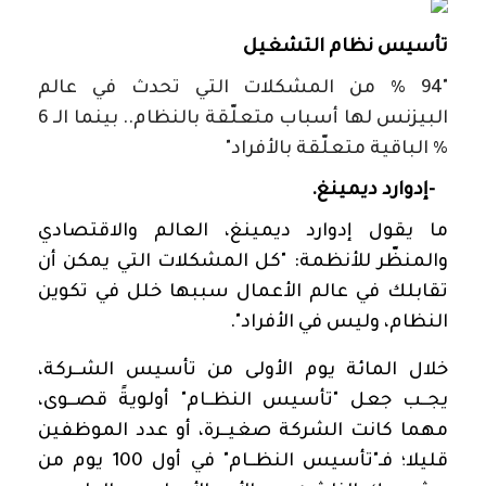
تأسيس نظام التشغيل
"94 % من المشكلات التي تحدث في عالم
البيزنس لها أسباب متعلّقة بالنظام.. بينما الـ 6
% الباقية متعلّقة بالأفراد"
-
إدوارد ديمينغ
.
ما يقول إدوارد ديمينغ، العالم والاقتصادي
والمنظّر للأنظمة: "كل المشكلات التي يمكن أن
تقابلك في عالم الأعمال سببها خلل في تكوين
النظام، وليس في الأفراد".
خلال المائة يوم الأولى من تأسيس الشــركة،
يجــب جعل "تأسيس النظــام" أولويةً قصــوى،
مهما كانت الشركة صغيــرة، أو عدد الموظفين
قليلا؛ فـ"تأسيس النظــام" في أول 100 يوم من