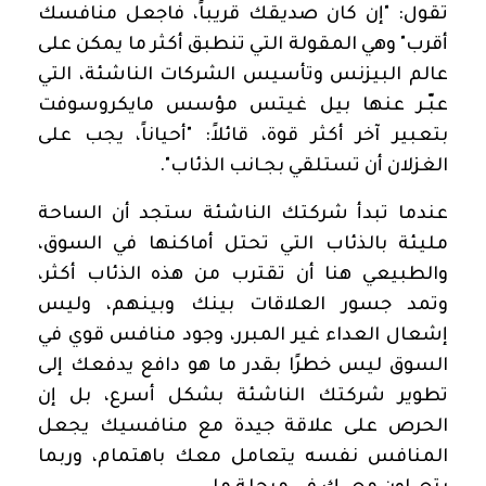
تقول: "إن كان صديقك قريباً، فاجعل منافسك
أقرب" وهي المقولة التي تنطبق أكثر ما يمكن على
عالم البيزنس وتأسيس الشركات الناشئة، التي
عبّـر عنها بيل غيتس مؤسس مايكروسوفت
بتعبير آخر أكثر قوة، قائلاً: "أحياناً، يجب على
الغزلان أن تستلقي بجـانب الذئاب
".
عندما تبدأ شركتك الناشئة ستجد أن الساحة
مليئة بالذئاب التي تحتل أماكنها في السوق،
والطبيعي هنا أن تقترب من هذه الذئاب أكثر،
وتمد جسور العلاقات بينك وبينهم، وليس
إشعال العداء غير المبرر، وجود منافس قوي في
السوق ليس خطرًا بقدر ما هو دافع يدفعك إلى
تطوير شركتك الناشئة بشكل أسرع، بل إن
الحرص على علاقة جيدة مع منافسيك يجعل
المنافس نفسه يتعامل معك باهتمام، وربما