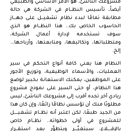
مشروعك الناشئ، هو الأمر الأساسي والطبيعي
أيضاً، تأسيس النظــام في الشركة هي حالة
مطابقة تمامًا لبدء نظام تشغيــل على جهـــاز
الحاسوب الخاص بك.. هذا النظــام هو الذي
سوف تستخدمه لإدارة أعمال الشركة،
ومتطلباتها، وتكاليفها، ومتابعتها، وأرباحها…
إلخ.
النظام هنا يعني كافة أنواع التحكم في سير
العمليات، والأسماء الوظيفية، وتوزيع الأجور
على الموظفين، يمكنك الاستعانة بخبير لوضع
هذا النظام، أو حتى السير على نموذج مشروع
ريادي آخر تجده أقرب إلى مشروعك الناشئ، ليس
مطلوبًا منك أن تؤسس نظامًا رائعًا، وإن كان هذا
من الجيد طبعًا، لكن اعتبر أنه نظــام تشغيــــل
للمشروع في أولى خطواته.. نظــام خاص
بالإقــــلاع، سيتغيّـــر ويتطوّر بعد استقــرار