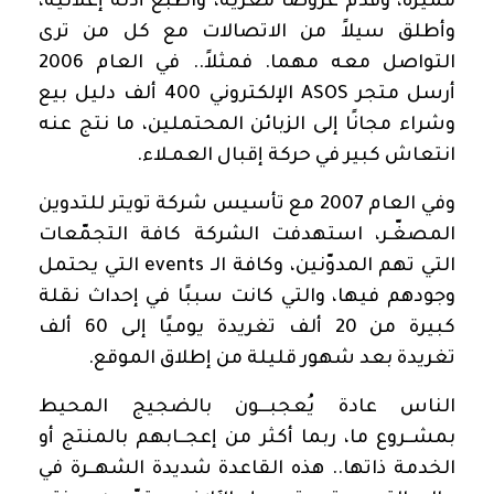
مميزة، وقدّم عروضاً مغرية، واطبع أدلة إعلانية،
وأطلق سيلاً من الاتصالات مع كل من ترى
التواصل معه مهما. فمثلاً
..
في العام 2006
أرسل متجر
ASOS
الإلكتروني 400 ألف دليل بيع
وشراء مجانًا إلى الزبائن المحتملين، ما نتج عنه
انتعاش كبير في حركة إقبال العمـلاء
.
وفي العام 2007 مع تأسيس شركة تويتر للتدوين
المصغّـر، استهدفت الشركة كافة التجمّعات
التي تهم المدوّنين، وكافة الـ
events
التي يحتمل
وجودهم فيها، والتي كانت سببًا في إحداث نقلة
كبيرة من 20 ألف تغريدة يوميًا إلى 60 ألف
تغريدة
بعد شهور قليلة من إطلاق الموقع
.
الناس عادة يُعجبـــون بالضجيج المحيط
بمشــروع ما، ربما أكثر من إعجــابهم بالمنتج أو
الخدمة ذاتها.. هذه القاعدة شديدة الشهــرة في