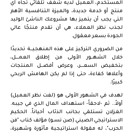
المستخدم، العميل لديه شغف تلقائي تجاه أي
منتج أو خدمة جديدة، والميزة التنافسية الأهم
التي يجب أن يتميز بها مشروعك الناشئ الوليد
لجذب نظر العملاء، هي أن تقدم منتجًا عالي
الجودة بسعر معقول.
من الضروري التركيز على هذه المنهجيــة تحديدًا
خلال الشهــور الأولى من إطلاق العمـــل،
بتخفيض السعـــر، وعرض أفضــل المنتجات
وأعلاها كفاءة، حتى إذا لم يكن الهامش الربحي
كبيرًا
.
لهدف في الشهور الأولى هو (لفت نظر العميل)
أولاً.. ثم -لاحقاً- استهداف المال الذي في جيبه.
الغزلان تستلقي بجانب الذئاب أحياناً. الحكيم
الاستراتيجي الصيني (صن تسـو) مؤلف كتاب "فن
الحرب"، له مقولة استراتيجية مأثورة وشهيرة،