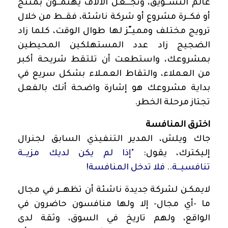
عالم التســويق، وتجـــعل الآلاف يهتمّــون بمنتج
أو فكــرة مشروع أو شركة ناشئة، فقــط من خلال
ترويج مختلف ومميــّز لها طوال الوقت،
كلما زاد
الضجيج زاد عدد المستهلكين المحيطين
بمشروعك، واستطعت أن تلتقط شريحة أكبر
من العملاء، والتقاط العمـلاء بشكل سريع في
بداية مشروعك هو إشارة واضحة أنك بالفعل
تجتاز مرحلة الخطر
.
اخترق المنافسة
جاك ويلش، المدير التنفيذي السابق لجنرال
إليكترك، يقول:
"إذا لم يكن لديك مزيــة
تنافسيــة.. فلا تدخل المنافسة!
لايمكـن لشركة جديدة ناشئة أن تظهــر في مجال
ما -أي مجال- إلا ولها منافسون حاضرون في
الواقع، ولهم تاريخ في السوق، وثقة لدى