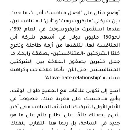
يتعــاون معـــك في مرحلة ما
.
أوضح مثال على "اجعل منافسك أقرب"، ما حدث
بين شركتي "مايكروسوفت" و "أبل" المتنافستين،
عندما استثمرت مايكروسوفت في العام 1997،
نحو150 مليون دولار في أسهم شركة أبل
المنافسة لها، لتنقذها من أزمة طاحنة وتخرج
كلتا الشركتين -المتنافستين- بصفقة رابحة. ما
جعل كثيرين يصفون العلاقة بين الشركتين
المتنافستين -حتى الآن- بأنها علاقة حب وكراهية
متبادلة "
A love-hate relationship
"
اسع إلى تكوين علاقات مع الجميع طوال الوقت،
وأبقِ منافسيك على مقربة منك، خصوصاً في
الأيام الأولى لشركتك الناشئة، المنافسة هي أكثر
شيء يجعلك دائمًا على اطلاع دائم على ما هو
جديد في الساحة،
بل ربما هذا التقارب ينقذك