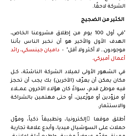
الشركة لاحقًا.
الكثير من الضجيج
"في أول 100 يوم من إطلاق مشروعنا الخاص،
الهدف الأول والأخير هو أن نخبر الناس بأننا
موجودون.. لا أكثر ولا أقل"
-
داميان جينسكي، رائد
أعمال أميركي.
في الشهور الأولى لميلاد الشركة الناشئة، كـل
مكان يمكن أن يعرّف (الآخرين) بك يجب أن تحجز
فيه موطئ قدم، سواءً كان هؤلاء الآخرون عمــلاء
أو مزوّدين أو موزّعين، أو حتى مهتمين بالشراكة
والاستثمار.
أطلق موقعا ًإلكترونيا، وتطبيقاً ذكياً، وموّل
حملات على السوشيال ميديا، وأبدع علامة تجارية