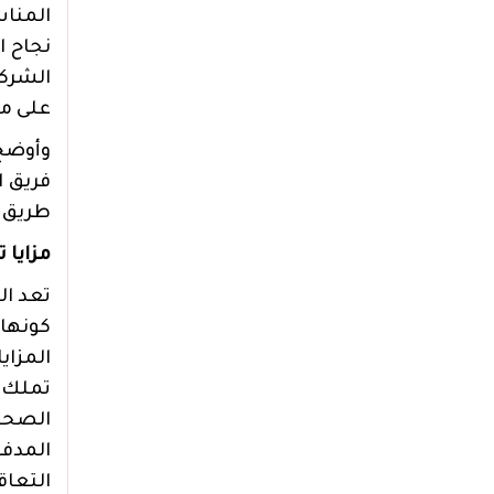
المناس
نجاح ا
الشرك
على من
وأوضح
فريق ا
طريق ا
مزايا 
تعد ال
كونها
المزاي
تملك أ
الصحية
المدف
التعاق