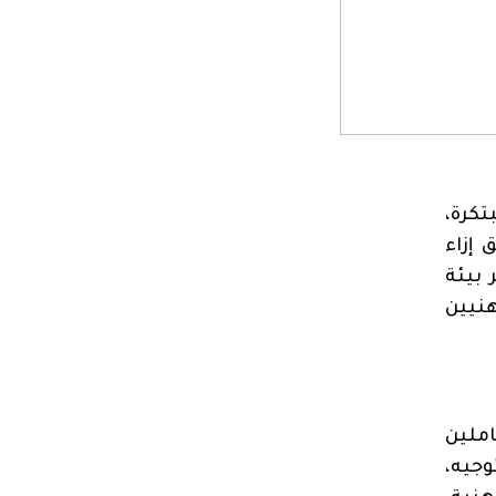
تكرة،
 إزاء
 بيئة
نيين
املين
وجيه،