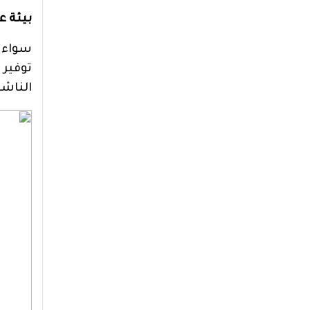
بيئة ع
سواء 
توفير 
الناش