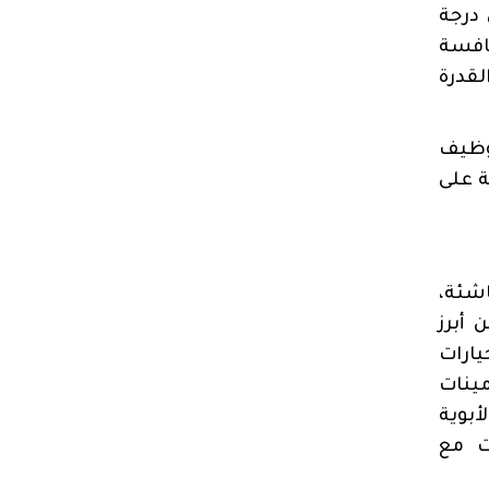
 درجة
نافسة
قدرة
وظيف
ة على
اشئة،
أبرز
يارات
مينات
أبوية
ت مع