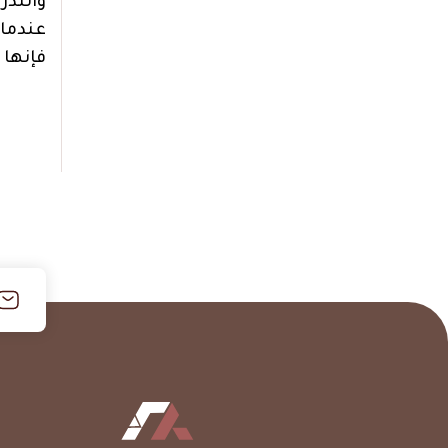
والتدر
عندما 
فإنها