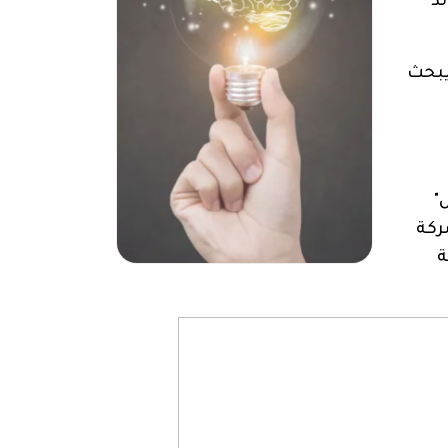
لد
ويبحث
س
"
شركة
ة