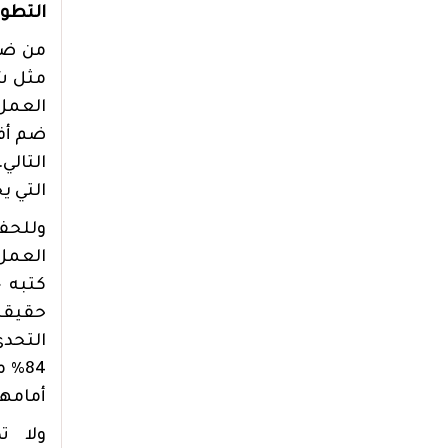
التطور
من ضم
مثل شر
العمل
ضم أفض
التالي
التي ي
وللحف
العمل 
كتبه 
حقيقي
التحدي
84%
أمامه
ولا ت