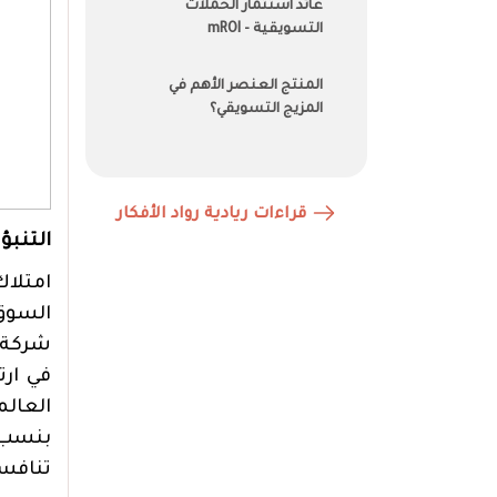
عائد استثمار الحملات
التسويقية - mROI
المنتج العنصر الأهم في
المزيج التسويقي؟
قراءات ريادية رواد الأفكار
التنبؤ 
امتلاك
السوق 
شركة،
في ارت
العالم
تنافسي