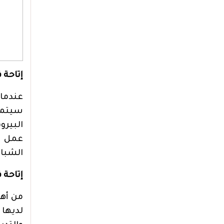
إتاحة
عندما 
سيتمكن
البيرو
عمل ج
الشباب
إتاحة 
من أهم
لديها 