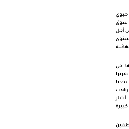
حيوي
و سوق
 أجل
مستوى
هائلة
ا في
تقريرا
حديا
واهب
 أشار
كبيرة
ظفين