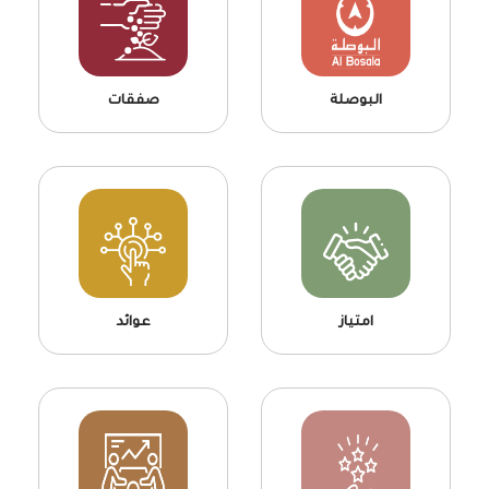
البوصلة
صفقات
امتياز
عوائد