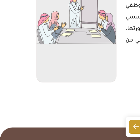
وظفي
ؤسسي
رتها،
لي من